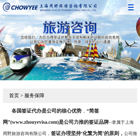
网站首页
全球通签证
签证咨询
定制旅游
境外保险
使馆认证
首页 > 服务保障
服务保障
各国签证代办是公司的核心优势
，
“简签
合作客户动态
网”
(www.zhouyevisa.com)
是公司力推的签证品牌
--
隶属于上海
关于我们
签证办理坚持‘化繁为简’的原则，
周野旅游咨询有限公司，
公司致