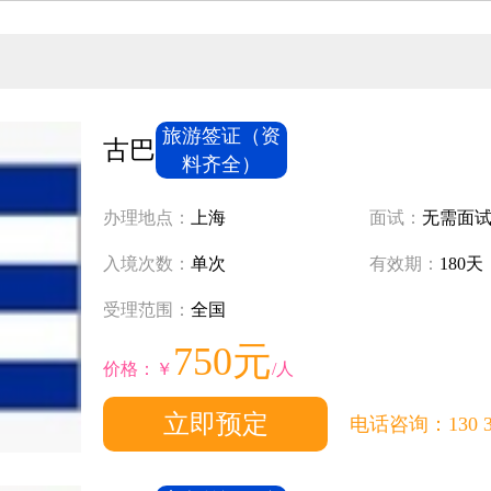
旅游签证（资
古巴
料齐全）
办理地点：
上海
面试：
无需面
入境次数：
单次
有效期：
180天
受理范围：
全国
750元
价格：￥
/人
立即预定
电话咨询：130 321