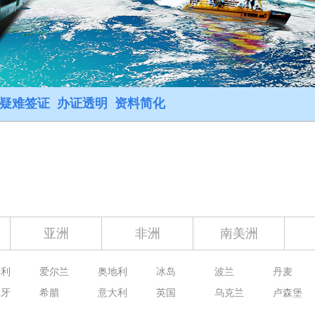
 疑难签证 办证透明 资料简化
亚洲
非洲
南美洲
牙利
爱尔兰
奥地利
冰岛
波兰
丹麦
班牙
希腊
意大利
英国
乌克兰
卢森堡