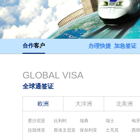
合作
客户
办理快捷 加急签证
GLOBAL VISA
全球通签证
欧洲
大洋洲
北美洲
爱沙尼亚
比利时
瑞典
瑞士
匈
拉脱维亚
斯洛文尼亚
保加利亚
土耳其
西