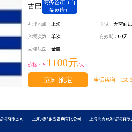
商务签证（自
古巴
备邀请）
办理地点：
上海
面试：
无需面
入境次数：
单次
有效期：
90天
受理范围：
全国
1100元
价格：￥
/人
立即预定
电话咨询：130 321
|
|
咨询有限公司
上海周野旅游咨询有限公司
上海周野旅游咨询有限